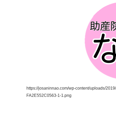
https://josaninnao.com/wp-content/uploads/2
FA2E552C0563-1-1.png