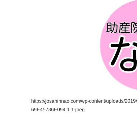
https://josaninnao.com/wp-content/uploads/20
69E45736E094-1-1.jpeg